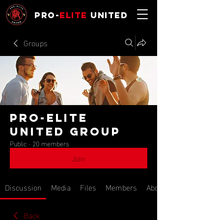
Pro-
Elite
United
Groups
Pro-Elite
United Group
Public
·
20 members
Join
Discussion
Media
Files
Members
About
Back