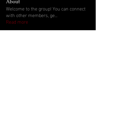
About
Welcome to the group! You can connect
with other members, ge
...
Read more
Members
Theo McKay
Follow
Laura Torres
Follow
Laura Torres
emiliyan filipov
Follow
emiliyan filipov
Katie Syewart
Follow
romeo daimian
Follow
romeo daimian
See All Members (20)
contact
us