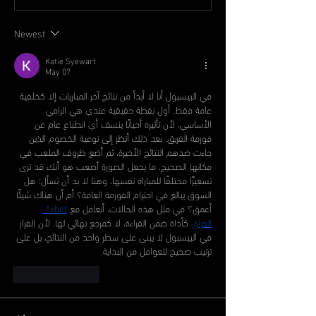
Newest
Katie Syewart
May 07
في البيسبول أنا لا أبدأ من نتائج آخر المباريات إلا كخلفية 
عامة فقط. أول نقطة حقيقية عندي هي الرامي 
الأساسي، لأن تأثيره أحيانًا ينسف أي انطباع عام عن 
فورمة الفريق. بعد ذلك أنظر إلى نوعية الخصوم الذين 
جاءت ضدهم النتائج الأخيرة، ثم أضع ظروف الملعب في 
مكانها الصحيح. ما يجعل الصورة أصعب هو أنك قد ترى 
تسعيرًا مختلفًا للمباراة نفسها، وهنا لا بد أن تسأل: هل 
السوق يبالغ في احترام الفورمة العامة؟ أم أن هناك شيئًا 
أعمق؟ في مثل هذه الحالات، أتعامل مع 
1xbet 
العراق
 كأداة ضمن القراءة، لا كمرجع نهائي لها. لأن القرار 
في البيسبول لا يبنى على سطر واحد من النتائج، بل على 
ترتيب صحيح للعوامل من البداية.
Like
Reply