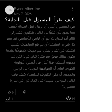
Ryder Albertine
Ryder Albertine
May 7, 2026
كيف تقرأ البيسبول قبل البداية؟
في البيسبول أحس أن الرهان قبل المباراة أصعب 
مما يبدو، لأن كثيرًا من الناس ينظرون فقط إلى 
نتائج آخر المباريات، مع أن الرامي الأساسي قد يغير 
كل شيء. المشكلة أن مواقع المراهنات نفسها 
تختلف في تقدير بعض المواجهات، خصوصًا عندما 
يكون هناك فريق يمر بفترة نتائج قوية لكن ضد 
خصوم أضعف. هنا أحتار: هل أعطي الأولوية 
للفورم العام، أم للمواجهة الفردية بين الرامي 
والخصم، أم حتى لظروف الملعب؟ كيف يرتب 
الناس العوامل المهمة قبل اتخاذ قرار في مباراة 
بيسبول؟
0
1
19
Write a comment...