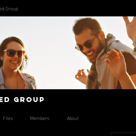
ted Group
ted Group
Files
Members
About