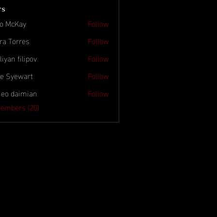
rs
o McKay
Follow
ra Torres
Follow
rres
iyan filipov
Follow
filipov
ie Syewart
Follow
eo daimian
Follow
aimian
Members (20)