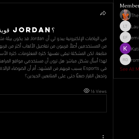
Membe
The
Lau
هل Esports قوية في Jordan؟
Laura To
emil
emiliyan 
Kat
rom
romeo d
See All 
وتجعل القرار صعبًا حتى على المتابعين الجيدين؟
16 Views