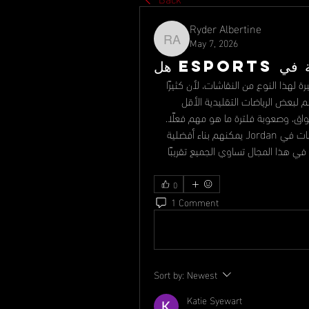
Ryder Albertine
May 7, 2026
Ryder Albertine
في الرياضات الإلكترونية يبدو لي أن Jordan قد يكون بيئة مثيرة لهذا النوع من النقاشات، لأن كثيرًا 
من المستخدمين أصلاً قريبون من تفاصيل الألعاب أكثر من قربهم لبعض الرياضات التقليدية الأقل 
متابعة. لكن المشكلة تبقى نفسها: كثرة المعلومات، كثرة الأسواق، وصعوبة فلترة ما هو مهم فعلًا. 
لهذا أسأل بشكل مباشر: هل ترون أن مستخدمي مواقع المراهنات في Jordan يمكنهم بناء أفضلية 
في Esports بسبب قربهم من المشهد، أم أن الضوضاء الزائدة في هذا المجال تساوي الجميع تقريبًا 
0
1 Comment
Write a comment...
Sort by:
Newest
Katie Syewart