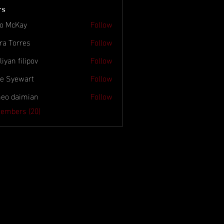
rs
o McKay
Follow
ra Torres
Follow
rres
iyan filipov
Follow
filipov
ie Syewart
Follow
eo daimian
Follow
aimian
Members (20)