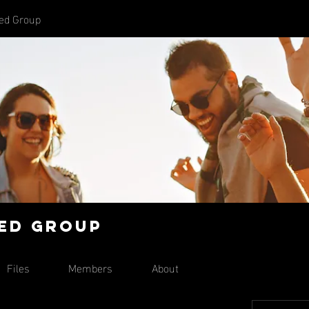
ted Group
ted Group
Files
Members
About