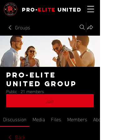
Pro-
Elite
United
Groups
Pro-Elite
United Group
Public
·
21 members
Join
Discussion
Media
Files
Members
About
Back