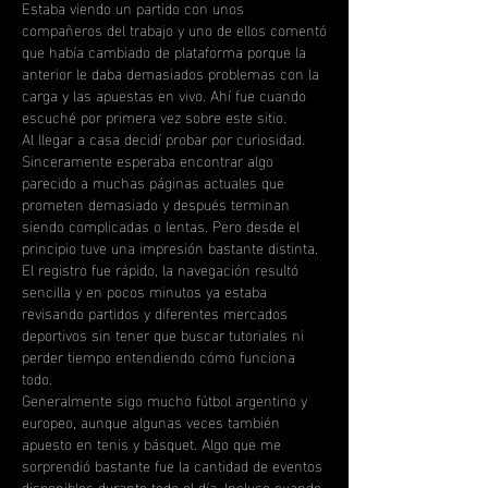
Estaba viendo un partido con unos 
compañeros del trabajo y uno de ellos comentó 
que había cambiado de plataforma porque la 
anterior le daba demasiados problemas con la 
carga y las apuestas en vivo. Ahí fue cuando 
escuché por primera vez sobre este sitio.
Al llegar a casa decidí probar por curiosidad. 
Sinceramente esperaba encontrar algo 
parecido a muchas páginas actuales que 
prometen demasiado y después terminan 
siendo complicadas o lentas. Pero desde el 
principio tuve una impresión bastante distinta. 
El registro fue rápido, la navegación resultó 
sencilla y en pocos minutos ya estaba 
revisando partidos y diferentes mercados 
deportivos sin tener que buscar tutoriales ni 
perder tiempo entendiendo cómo funciona 
todo.
Generalmente sigo mucho fútbol argentino y 
europeo, aunque algunas veces también 
apuesto en tenis y básquet. Algo que me 
sorprendió bastante fue la cantidad de eventos 
disponibles durante todo el día. Incluso cuando 